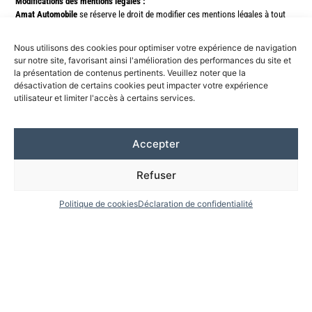
Modifications des mentions légales :
Amat Automobile
se réserve le droit de modifier ces mentions légales à tout
moment. Il est conseillé de les consulter régulièrement.
Nous utilisons des cookies pour optimiser votre expérience de navigation
Contact :
sur notre site, favorisant ainsi l'amélioration des performances du site et
Pour toute question ou demande d’information, vous pouvez nous contacter à
la présentation de contenus pertinents. Veuillez noter que la
l’adresse suivante :
désactivation de certains cookies peut impacter votre expérience
Adresse postale :
158 Route de Périgueux, 47500 Fumel
utilisateur et limiter l'accès à certains services.
Adresse e-mail :
amat.automobile@wanadoo.fr
Accepter
Refuser
Politique de cookies
Déclaration de confidentialité
RANAULT | DACIA
RANAULT | DACIA
AMAT AUTO
AMAT AUTO
ZA du haut Agenais
ZA du haut Agenais
47500 MONTAYRAL
47500 MONTAYRAL
gge.amat@orange.fr
gge.amat@orange.fr